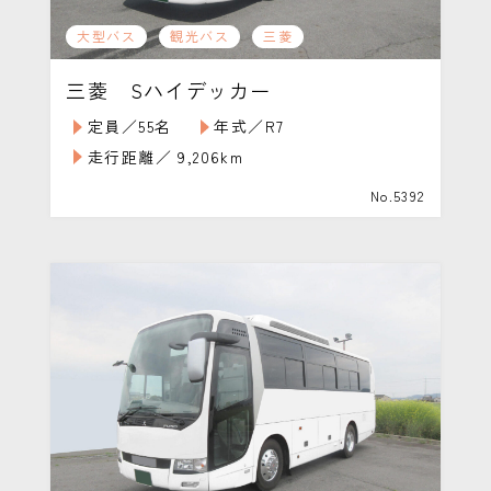
大型バス
観光バス
三菱
三菱 Sハイデッカー
定員／55名
年式／R7
走行距離／ 9,206km
No.5392