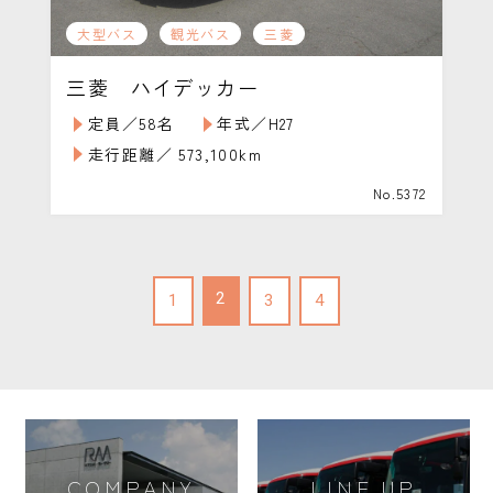
大型バス
観光バス
三菱
三菱 ハイデッカー
定員／58名
年式／H27
走行距離／ 573,100km
No.5372
2
1
3
4
COMPANY
LINE UP