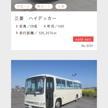
中型バス
観光バス
三菱
三菱 ハイデッカー
定員／29名
年式／H20
走行距離／ 525,307km
sold out
No.5391