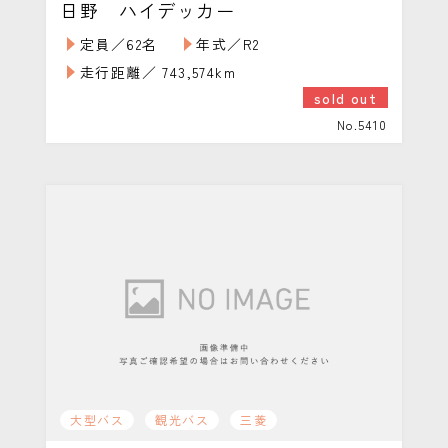
日野 ハイデッカー
定員／62名
年式／R2
走行距離／ 743,574km
sold out
No.5410
大型バス
観光バス
三菱