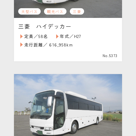
大型バス
観光バス
三菱
三菱 ハイデッカー
定員／58名
年式／H27
走行距離／ 616,958km
No.5373