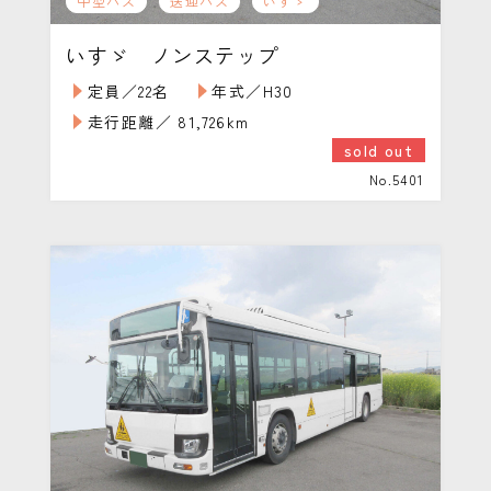
中型バス
送迎バス
いすゞ
いすゞ ノンステップ
定員／22名
年式／H30
走行距離／ 81,726km
sold out
No.5401