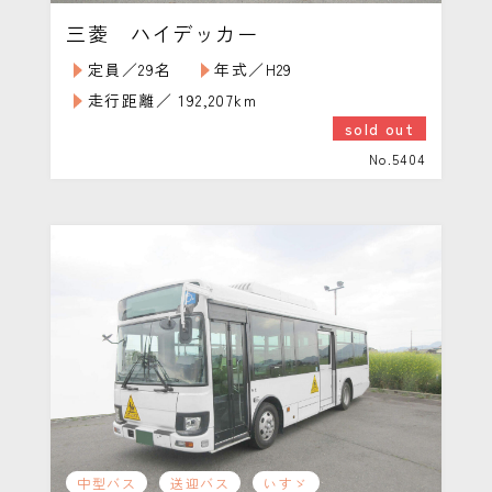
三菱 ハイデッカー
定員／29名
年式／H29
走行距離／ 192,207km
sold out
No.5404
中型バス
送迎バス
いすゞ