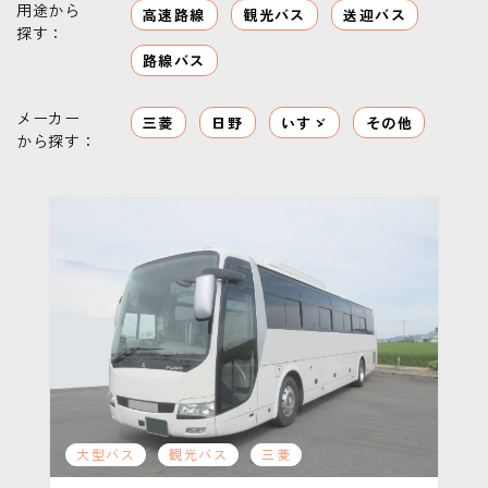
用途から
高速路線
観光バス
送迎バス
探す：
路線バス
メーカー
三菱
日野
いすゞ
その他
から探す：
大型バス
観光バス
三菱