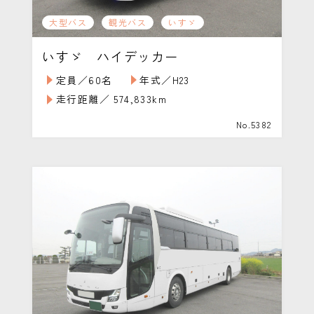
大型バス
観光バス
いすゞ
いすゞ ハイデッカー
定員／60名
年式／H23
走行距離／ 574,833km
No.5382