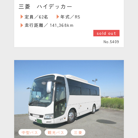
三菱 ハイデッカー
定員／62名
年式／R5
走行距離／ 141,368km
sold out
No.5409
中型バス
観光バス
三菱