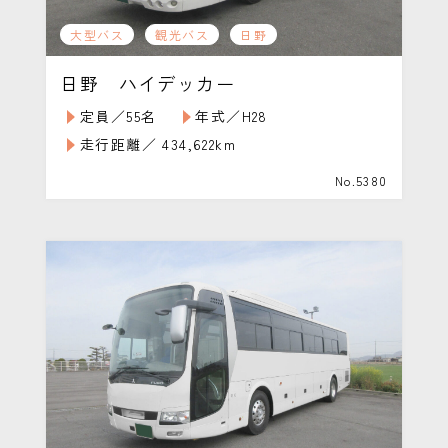
大型バス
観光バス
日野
日野 ハイデッカー
定員／55名
年式／H28
走行距離／ 434,622km
No.5380