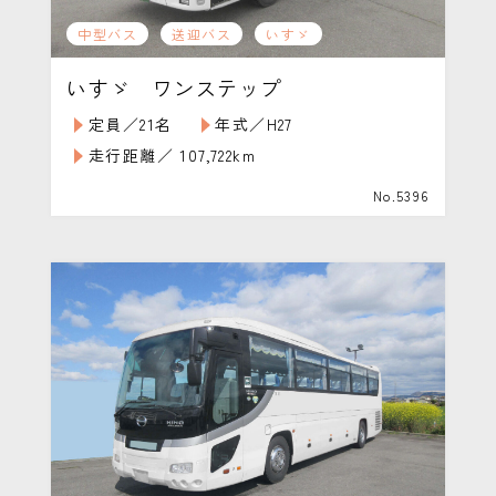
中型バス
送迎バス
いすゞ
いすゞ ワンステップ
定員／21名
年式／H27
走行距離／ 107,722km
No.5396