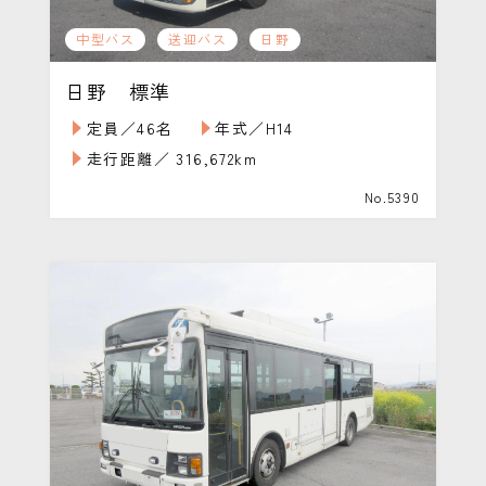
中型バス
送迎バス
日野
日野 標準
定員／46名
年式／H14
走行距離／ 316,672km
No.5390