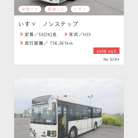
中型バス
路線バス
いすゞ
いすゞ ノンステップ
定員／58[28]名
年式／H23
走行距離／ 736,261km
sold out
No.5384