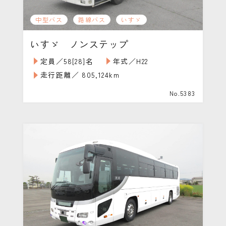
中型バス
路線バス
いすゞ
いすゞ ノンステップ
定員／58[28]名
年式／H22
走行距離／ 805,124km
No.5383