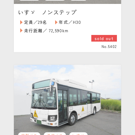
いすゞ ノンステップ
定員／29名
年式／H30
走行距離／ 72,590km
sold out
No.5402