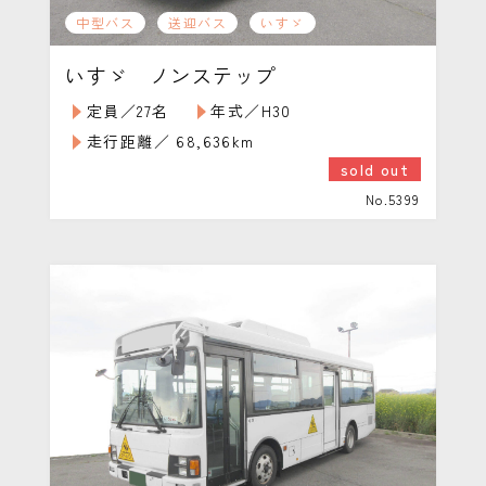
中型バス
送迎バス
いすゞ
いすゞ ノンステップ
定員／27名
年式／H30
走行距離／ 68,636km
sold out
No.5399