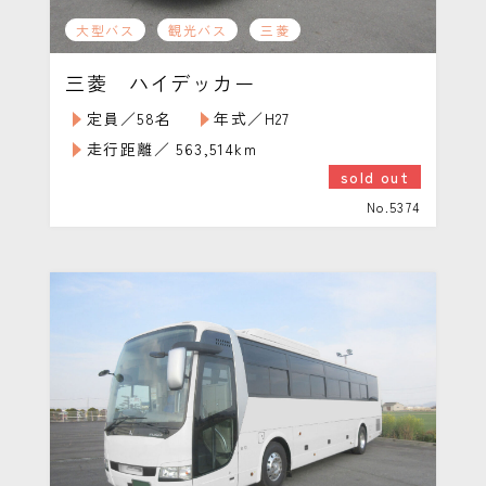
大型バス
観光バス
三菱
三菱 ハイデッカー
定員／58名
年式／H27
走行距離／ 563,514km
sold out
No.5374