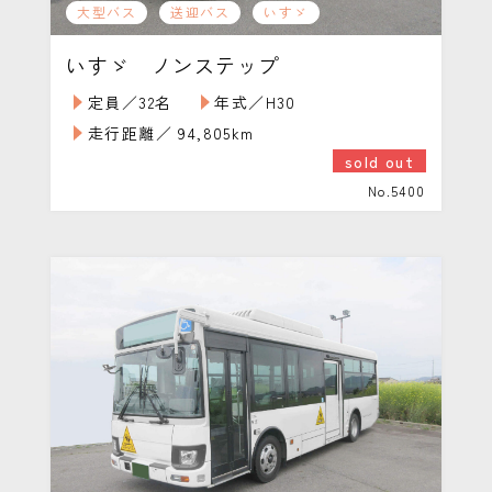
大型バス
送迎バス
いすゞ
いすゞ ノンステップ
定員／32名
年式／H30
走行距離／ 94,805km
sold out
No.5400