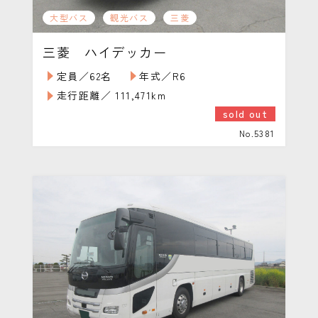
大型バス
観光バス
三菱
三菱 ハイデッカー
定員／62名
年式／R6
走行距離／ 111,471km
sold out
No.5381