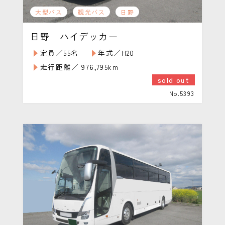
大型バス
観光バス
日野
日野 ハイデッカー
定員／55名
年式／H20
走行距離／ 976,795km
sold out
No.5393