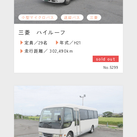
小型マイクロバス
送迎バス
三菱
三菱 ハイルーフ
定員／29名
年式／H21
走行距離／ 302,490km
sold out
No.5299