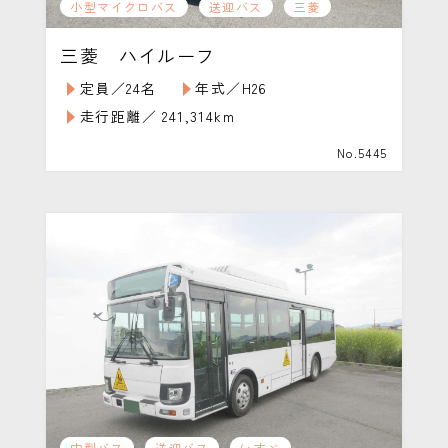
小型マイクロバス
送迎バス
三菱
三菱 ハイルーフ
定員／24名
年式／H26
走行距離／ 241,314km
No.5445
中型バス
送迎バス
いすゞ