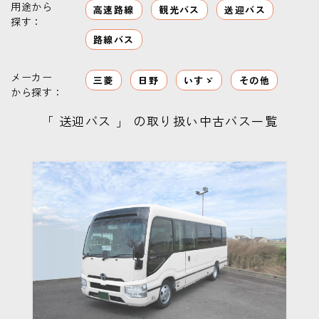
用途から
高速路線
観光バス
送迎バス
探す：
路線バス
メーカー
三菱
日野
いすゞ
その他
から探す：
「 送迎バス 」 の取り扱い中古バス一覧