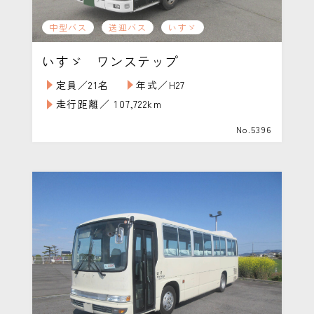
中型バス
送迎バス
いすゞ
いすゞ ワンステップ
定員／21名
年式／H27
走行距離／ 107,722km
No.5396