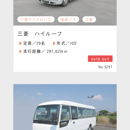
小型マイクロバス
送迎バス
三菱
三菱 ハイルーフ
定員／29名
年式／H22
走行距離／ 291,822km
sold out
No.5297