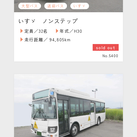
大型バス
送迎バス
いすゞ
いすゞ ノンステップ
定員／32名
年式／H30
走行距離／ 94,805km
sold out
No.5400