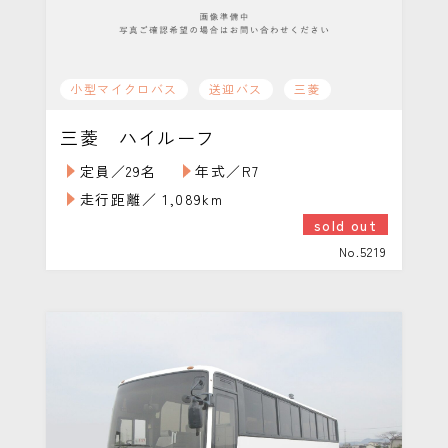
小型マイクロバス
送迎バス
三菱
三菱 ハイルーフ
定員／29名
年式／R7
走行距離／ 1,089km
sold out
No.5219