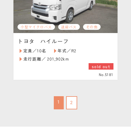
小型マイクロバス
送迎バス
その他
トヨタ ハイルーフ
定員／10名
年式／R2
走行距離／ 201,902km
sold out
No.5181
1
2