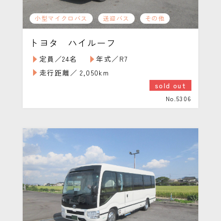
小型マイクロバス
送迎バス
その他
トヨタ ハイルーフ
定員／24名
年式／R7
走行距離／ 2,050km
sold out
No.5306