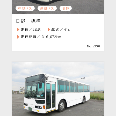
中型バス
送迎バス
日野
日野 標準
定員／46名
年式／H14
走行距離／ 316,672km
No.5390