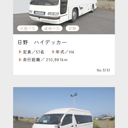
大型バス
送迎バス
日野
日野 ハイデッカー
定員／57名
年式／H4
走行距離／ 210,981km
No.5151