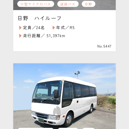
小型マイクロバス
送迎バス
日野
日野 ハイルーフ
定員／24名
年式／R5
走行距離／ 51,397km
No.5447