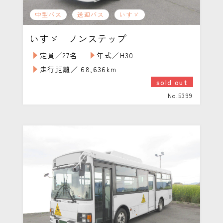
中型バス
送迎バス
いすゞ
いすゞ ノンステップ
定員／27名
年式／H30
走行距離／ 68,636km
sold out
No.5399