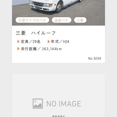
小型マイクロバス
送迎バス
三菱
三菱 ハイルーフ
定員／29名
年式／H24
走行距離／ 263,144km
No.5264