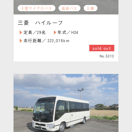
小型マイクロバス
送迎バス
三菱
三菱 ハイルーフ
定員／29名
年式／H24
走行距離／ 223,018km
sold out
No.5313