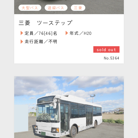
大型バス
送迎バス
三菱
三菱 ツーステップ
定員／76[46]名
年式／H20
走行距離／不明
sold out
No.5364