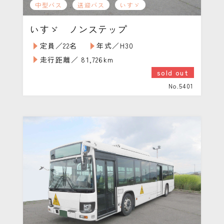
中型バス
送迎バス
いすゞ
いすゞ ノンステップ
定員／22名
年式／H30
走行距離／ 81,726km
sold out
No.5401