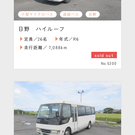
小型マイクロバス
送迎バス
日野
日野 ハイルーフ
定員／26名
年式／R6
走行距離／ 7,088km
sold out
No.5300