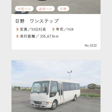
中型バス
送迎バス
日野
日野 ワンステップ
定員／50[28]名
年式／H24
走行距離／ 255,673km
No.5322