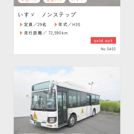
いすゞ ノンステップ
定員／29名
年式／H30
走行距離／ 72,590km
sold out
No.5402