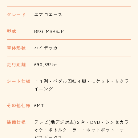
グレード
エアロエース
型式
BKG-MS96JP
車体形状
ハイデッカー
走行距離
690,692km
シート仕様
１１列・ペダル回転４脚・モケット・リクラ
イニング
その他仕様
6MT
装備仕様
テレビ(地デジ対応)２台・DVD・シンセカラ
オケ・ボトルクーラー・ホットポット・サー
ビスボックス