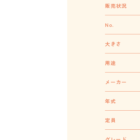
販売状況
No.
大きさ
用途
メーカー
年式
定員
グレード